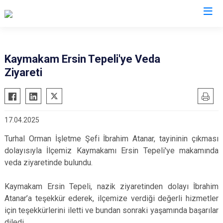
Tokat
Kaymakam Ersin Tepeli'ye Veda
Ziyareti
Almus
Reşadiye
Artova
Sulusaray
Başçiftlik
Turhal
17.04.2025
Erbaa
Yeşilyurt
Turhal Orman İşletme Şefi İbrahim Atanar, tayininin çıkması
Niksar
Zile
dolayısıyla İlçemiz Kaymakamı Ersin Tepeli'ye makamında
Pazar
veda ziyaretinde bulundu.
Kaymakam Ersin Tepeli, nazik ziyaretinden dolayı İbrahim
Atanar’a teşekkür ederek, ilçemize verdiği değerli hizmetler
için teşekkürlerini iletti ve bundan sonraki yaşamında başarılar
diledi.