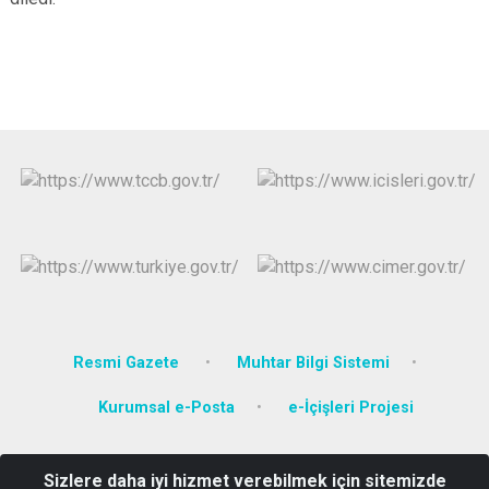
Resmi Gazete
Muhtar Bilgi Sistemi
Kurumsal e-Posta
e-İçişleri Projesi
Cumhuriyet Mahallesi Cumhuriyet Caddesi Hükümet Konağı
Sizlere daha iyi hizmet verebilmek için sitemizde
TURHAL/TOKAT