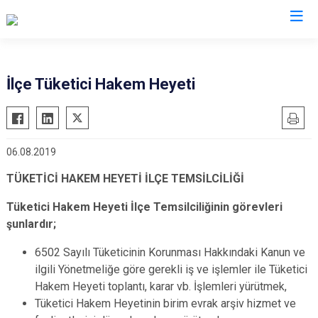
Tokat
İlçe Tüketici Hakem Heyeti
Almus
Reşadiye
Artova
Sulusaray
06.08.2019
Başçiftlik
Turhal
Erbaa
Yeşilyurt
TÜKETİCİ HAKEM HEYETİ İLÇE TEMSİLCİLİĞİ
Niksar
Zile
Tüketici Hakem Heyeti İlçe Temsilciliğinin görevleri
Pazar
şunlardır;
6502 Sayılı Tüketicinin Korunması Hakkındaki Kanun ve
ilgili Yönetmeliğe göre gerekli iş ve işlemler ile Tüketici
Hakem Heyeti toplantı, karar vb. İşlemleri yürütmek,
Tüketici Hakem Heyetinin birim evrak arşiv hizmet ve