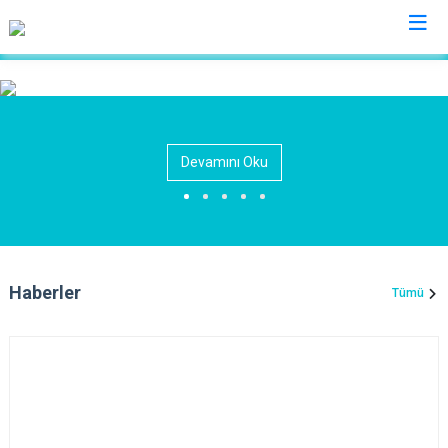
Tokat
Almus
Reşadiye
Devamını Oku
Artova
Sulusaray
Başçiftlik
Turhal
Erbaa
Yeşilyurt
Niksar
Zile
Haberler
Tümü
Pazar